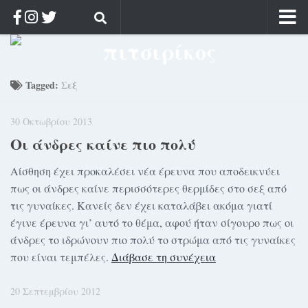
Αρχική
Ποιος;
Tagged:
Σεξ
Αρχείο
30 Οκτωβρίου 2013
Κοσμαγάπητα
Οι άνδρες καίνε πιο πολύ
Ρίζα & Διάρκεια
Στοχασμοί & αποφθέγματα
Αίσθηση έχει προκαλέσει νέα έρευνα που αποδεικνύει
πως οι άνδρες καίνε περισσότερες θερμίδες στο σεξ από
Διαφήμιση
τις γυναίκες. Κανείς δεν έχει καταλάβει ακόμα γιατί
Γίνετε συνδρομητής
έγινε έρευνα γι’ αυτό το θέμα, αφού ήταν σίγουρο πως οι
άνδρες το ιδρώνουν πιο πολύ το στρώμα από τις γυναίκες
Μόνο για συνδρομητές
που είναι τεμπέλες.
Διάβασε τη συνέχεια
Log in
20 Σεπτεμβρίου 2012