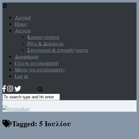
Αρχική
Ποιος;
Αρχείο
Κοσμαγάπητα
Ρίζα & Διάρκεια
Στοχασμοί & αποφθέγματα
Διαφήμιση
Γίνετε συνδρομητής
Μόνο για συνδρομητές
Log in
Tagged:
5 Ιουλίου