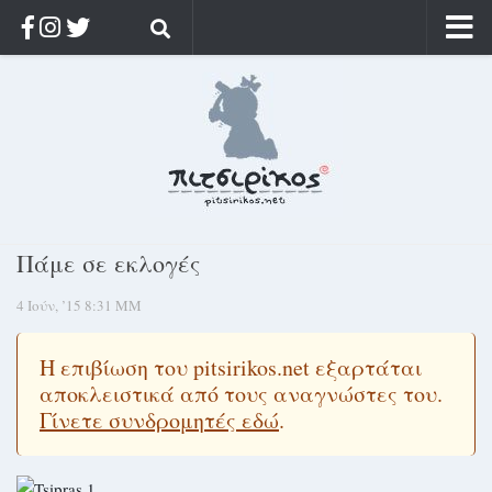
Αρχική
Ποιος;
Αρχείο
Κοσμαγάπητα
Ρίζα & Διάρκεια
Πάμε σε εκλογές
Στοχασμοί & αποφθέγματα
4 Ιούν, ’15 8:31 ΜΜ
Διαφήμιση
Γίνετε συνδρομητής
Η επιβίωση του pitsirikos.net εξαρτάται
Μόνο για συνδρομητές
αποκλειστικά από τους αναγνώστες του.
Γίνετε συνδρομητές εδώ
.
Log in