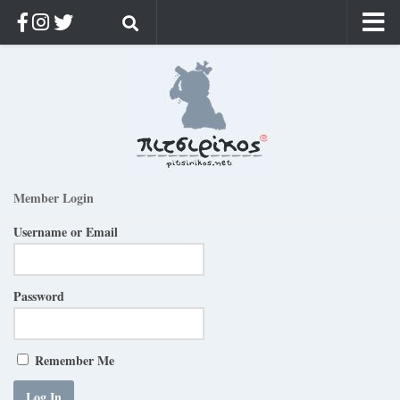
Αρχική
Ποιος;
Αρχείο
Κοσμαγάπητα
Ρίζα & Διάρκεια
Member Login
Στοχασμοί & αποφθέγματα
Username or Email
Διαφήμιση
Γίνετε συνδρομητής
Password
Μόνο για συνδρομητές
Log in
Remember Me