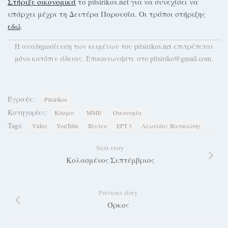
Στήριξε οικονομικά
το pitsirikos.net για να συνεχίσει να
υπάρχει μέχρι τη Δευτέρα Παρουσία. Οι τρόποι στήριξης
εδώ
.
H αναδημοσίευση των κειμένων του pitsirikos.net επιτρέπεται
μόνο κατόπιν άδειας. Επικοινωνήστε στο pitsiriko@gmail.com.
Έγραψε:
Pitsirikos
Κατηγορίες:
Κόσμος
ΜΜΕ
Οικονομία
Tags:
Video
YouTube
Βίντεο
ΕΡΤ 3
Λεωνίδας Βατικιώτης
Next story
Κολασμένος Σεπτέμβριος
Previous story
Όρκος