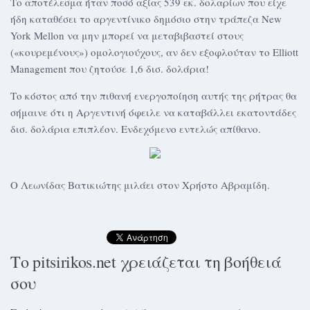
Το αποτέλεσμα ήταν ποσό αξίας 539 εκ. δολαρίων που είχε
ήδη καταθέσει το αργεντίνικο δημόσιο στην τράπεζα New
York Mellon να μην μπορεί να μεταβιβαστεί στους
(«κουρεμένους») ομολογιούχους, αν δεν εξοφλούταν το Elliott
Management που ζητούσε 1,6 δισ. δολάρια!
Το κόστος από την πιθανή ενεργοποίηση αυτής της ρήτρας θα
σήμαινε ότι η Αργεντινή όφειλε να καταβάλλει εκατοντάδες
δισ. δολάρια επιπλέον. Ενδεχόμενο εντελώς απίθανο.
Ο Λεωνίδας Βατικιώτης μιλάει στον Χρήστο Αβραμίδη.
Το pitsirikos.net χρειάζεται τη βοήθειά
σου