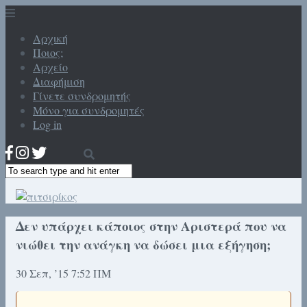
Αρχική
Ποιος;
Αρχείο
Διαφήμιση
Γίνετε συνδρομητής
Μόνο για συνδρομητές
Log in
Δεν υπάρχει κάποιος στην Αριστερά που να
νιώθει την ανάγκη να δώσει μια εξήγηση;
30 Σεπ, ’15 7:52 ΠΜ