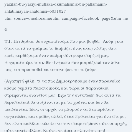
yazilan-bu-yaziyi-mutlaka-okumalisiniz-bir-patlamanin-
anlatilmayan-anatomisi–603102?
utm_source=onediocom&utm_campaign=facebook_page&utm_med
Φ.
Υ.Γ. Πιτσιρίκο, σε ευχαριστούμε που μας βοηθάς. Ακόμη και
όταν αυτό το γράμμα το διαβάζει ένας αναγνώστης σου,
εμείς κερδίζουμε έναν ακόμη σύντροφο στη ζωή μας.
Ευχαριστούμε τον κάθε άνθρωπο που μοιράζετai τον πόνο
μας, και προσπαθεί να κατανοήσει το τι ζούμε.
(Αγαπητή φίλη, τι να πω; Δημιουργήσαμε έναν παρανοϊκό
κόσμο γεμάτο παρανοϊκούς, και τώρα οι παρανοϊκοί
στρέφονται εναντίον μας. Έχω την εντύπωση πως αυτά τα
περιστατικά θα αυξάνονται με τα χρόνια και δεν θα
μειώνονται. Ίσως, οι αρχές να μπορούν να περιορίσουν
οργανώσεις και ομάδες αλλά, όταν πρόκειται για ένα άτομο,
δεν είναι καθόλου εύκολο να τον σταματήσουν ούτε οι αρχές,
ούτε κανείς άλλος. Κι έχει γεμίσει ο πλανήτης από