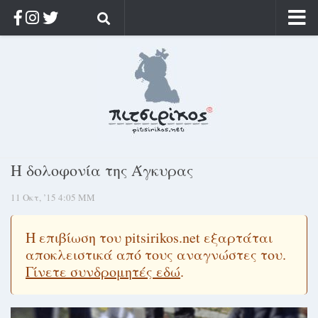
Αρχική
Ποιος;
Αρχείο
Κοσμαγάπητα
Ρίζα & Διάρκεια
Η δολοφονία της Άγκυρας
Στοχασμοί & αποφθέγματα
11 Οκτ, ’15 4:05 ΜΜ
Διαφήμιση
Γίνετε συνδρομητής
Η επιβίωση του pitsirikos.net εξαρτάται
Μόνο για συνδρομητές
αποκλειστικά από τους αναγνώστες του.
Γίνετε συνδρομητές εδώ
.
Log in