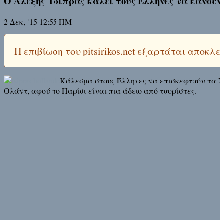
Ο Αλέξης Τσίπρας καλεί τους Έλληνες να κάνου
2 Δεκ, ’15 12:55 ΠΜ
Η επιβίωση του pitsirikos.net εξαρτάται αποκ
Κάλεσμα στους Έλληνες να επισκεφτούν τα 
Ολάντ, αφού το Παρίσι είναι πια άδειο από τουρίστες.