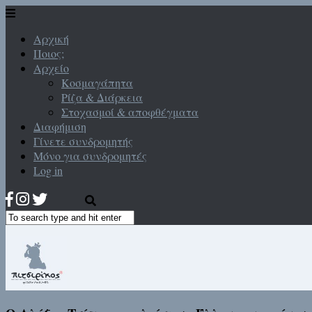
Αρχική
Ποιος;
Αρχείο
Κοσμαγάπητα
Ρίζα & Διάρκεια
Στοχασμοί & αποφθέγματα
Διαφήμιση
Γίνετε συνδρομητής
Μόνο για συνδρομητές
Log in