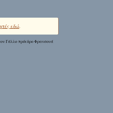
ητές εδώ
.
 τον Γάλλο πρόεδρο Φρανσουά