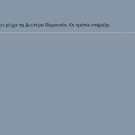
άρχει μέχρι τη Δευτέρα Παρουσία. Οι τρόποι στήριξης
εδώ
.
os.net επιτρέπεται μόνο κατόπιν άδειας. Επικοινωνήστε στο pitsiriko@
σουά Ολάντ
Χριστούγεννα
κές σακούλες δεν έχουν οι κάτοικοι στην Αλόννησο