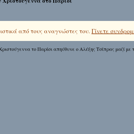
ν Χριστούγεννα στο Παρίσι
λειστικά από τους αναγνώστες του.
Γίνετε συνδρομ
Χριστούγεννα το Παρίσι απηύθυνε ο Αλέξης Τσίπρας μαζί με