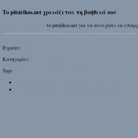
Το pitsirikos.net χρειάζεται τη βοήθειά σου
Στήριξε οικονομικά
το pitsirikos.net για να συνεχίσει να υπ
H αναδημοσίευση των κειμένων του pitsirik
Έγραψε:
Pitsirikos
Κατηγορίες:
Κόσμος
Ψυχαγωγία
Tags:
Αλέξης Τσίπρας
Γαλλία
Παρίσι
Τουρισμός
Τουρίστες
Φραν
Next story
Μάνα, μας βγάζουν από τη Σένγκεν!
Previous story
Ούτε χρήματα για να αγοράσουν πλαστι