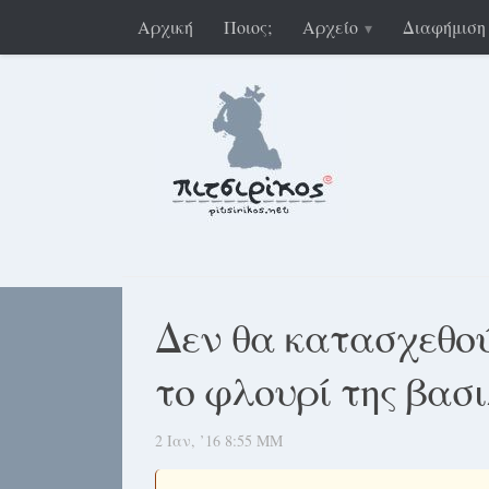
Αρχική
Ποιος;
Αρχείο
Διαφήμιση
Δεν θα κατασχεθού
το φλουρί της βασι
2 Ιαν, ’16 8:55 ΜΜ