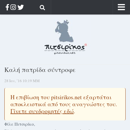
Αρχική
Ποιος;
Αρχείο
Κοσμαγάπητα
Ρίζα & Διάρκεια
Καλή πατρίδα σύντροφε
Στοχασμοί & αποφθέγματα
28 Ιαν, ’16 10:19 ΜΜ
Διαφήμιση
Γίνετε συνδρομητής
Η επιβίωση του pitsirikos.net εξαρτάται
Μόνο για συνδρομητές
αποκλειστικά από τους αναγνώστες του.
Γίνετε συνδρομητές εδώ
.
Log in
Φίλε Πιτσιρίκο,