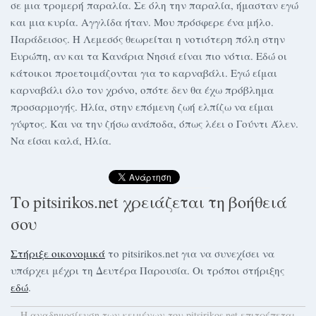
σε μια τρομερή παραλία. Σε όλη την παραλία, ήμασταν εγώ
και μια κυρία. Αγγλίδα ήταν. Μου πρόσφερε ένα μήλο.
Παράδεισος. Η Λεμεσός θεωρείται η νοτιότερη πόλη στην
Ευρώπη, αν και τα Κανάρια Νησιά είναι πιο νότια. Εδώ οι
κάτοικοι προετοιμάζονται για το καρναβάλι. Εγώ είμαι
καρναβάλι όλο τον χρόνο, οπότε δεν θα έχω πρόβλημα
προσαρμογής. Ηλία, στην επόμενη ζωή ελπίζω να είμαι
γύφτος. Και να την ζήσω ανάποδα, όπως λέει ο Γούντι Άλεν.
Να είσαι καλά, Ηλία.
Το pitsirikos.net χρειάζεται τη βοήθειά
σου
Στήριξε οικονομικά
το pitsirikos.net για να συνεχίσει να
υπάρχει μέχρι τη Δευτέρα Παρουσία. Οι τρόποι στήριξης
εδώ
.
H αναδημοσίευση των κειμένων του pitsirikos.net επιτρέπεται