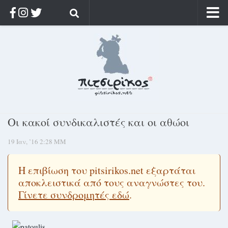
Αρχική
Ποιος;
Αρχείο
Κοσμαγάπητα
Ρίζα & Διάρκεια
Οι κακοί συνδικαλιστές και οι αθώοι
Στοχασμοί & αποφθέγματα
19 Ιαν, ’16 2:28 ΜΜ
Διαφήμιση
Γίνετε συνδρομητής
Η επιβίωση του pitsirikos.net εξαρτάται
Μόνο για συνδρομητές
αποκλειστικά από τους αναγνώστες του.
Γίνετε συνδρομητές εδώ
.
Log in