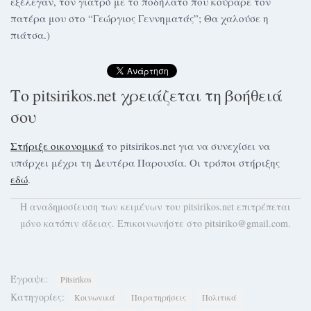
εξέλεγαν, τον γιατρό με το ποδήλατο που κούραρε τον
πατέρα μου στο “Γεώργιος Γεννηματάς”; Θα χαλούσε η
πιάτσα.)
Το pitsirikos.net χρειάζεται τη βοήθειά
σου
Στήριξε οικονομικά
το pitsirikos.net για να συνεχίσει να
υπάρχει μέχρι τη Δευτέρα Παρουσία. Οι τρόποι στήριξης
εδώ
.
H αναδημοσίευση των κειμένων του pitsirikos.net επιτρέπεται
μόνο κατόπιν άδειας. Επικοινωνήστε στο pitsiriko@gmail.com.
Έγραψε:
Pitsirikos
Κατηγορίες:
Κοινωνικά
Παρατηρήσεις
Πολιτικά