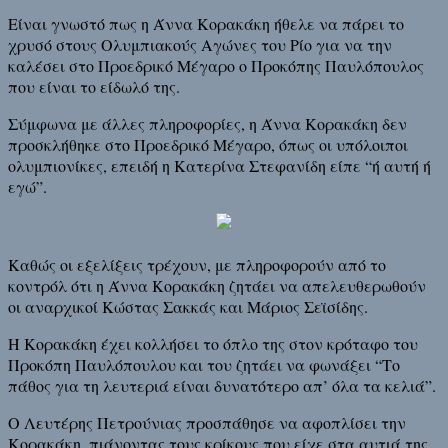
Είναι γνωστό πως η Άννα Κορακάκη ήθελε να πάρει το
χρυσό στους Ολυμπιακούς Αγώνες του Ρίο για να την
καλέσει στο Προεδρικό Μέγαρο ο Προκόπης Παυλόπουλος
που είναι το είδωλό της.
Σύμφωνα με άλλες πληροφορίες, η Άννα Κορακάκη δεν
προσκλήθηκε στο Προεδρικό Μέγαρο, όπως οι υπόλοιποι
ολυμπιονίκες, επειδή η Κατερίνα Στεφανίδη είπε “ή αυτή ή
εγώ”.
Καθώς οι εξελίξεις τρέχουν, με πληροφορούν από το
κοντρόλ ότι η Άννα Κορακάκη ζητάει να απελευθερωθούν
οι αναρχικοί Κώστας Σακκάς και Μάριος Σεϊσίδης.
Η Κορακάκη έχει κολλήσει το όπλο της στον κρόταφο του
Προκόπη Παυλόπουλου και του ζητάει να φωνάξει “Το
πάθος για τη λευτεριά είναι δυνατότερο απ’ όλα τα κελιά”.
Ο Λευτέρης Πετρούνιας προσπάθησε να αφοπλίσει την
Κορακάκη, πιάνοντας τους κρίκους που είχε στα αυτιά της