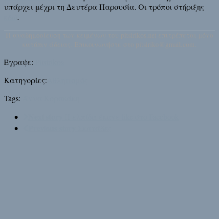
υπάρχει μέχρι τη Δευτέρα Παρουσία. Οι τρόποι στήριξης
εδώ
.
H αναδημοσίευση των κειμένων του pitsirikos.net επιτρέπεται μόνο
κατόπιν άδειας. Επικοινωνήστε στο pitsiriko@gmail.com.
Έγραψε:
Pitsirikos
Κατηγορίες:
Αθλητισμός
Tags:
Άννα Κορακάκη
Next story
Η ελπίδα έκανε like στο Facebook
Previous story
Σκατάδες