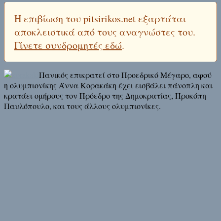
Η επιβίωση του pitsirikos.net εξαρτάται
αποκλειστικά από τους αναγνώστες του.
Γίνετε συνδρομητές εδώ
.
Πανικός επικρατεί στο Προεδρικό Μέγαρο, αφού
η ολυμπιονίκης Άννα Κορακάκη έχει εισβάλει πάνοπλη και
κρατάει ομήρους τον Πρόεδρο της Δημοκρατίας, Προκόπη
Παυλόπουλο, και τους άλλους ολυμπιονίκες.