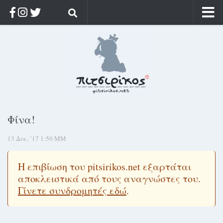
Αρχική
Ποιος;
Αρχείο
Κοσμαγάπητα
Ρίζα & Διάρκεια
Φίνα!
Στοχασμοί & αποφθέγματα
13 Δεκ, ’17 1:50 ΜΜ
Διαφήμιση
Γίνετε συνδρομητής
Η επιβίωση του pitsirikos.net εξαρτάται
Μόνο για συνδρομητές
αποκλειστικά από τους αναγνώστες του.
Γίνετε συνδρομητές εδώ
.
Log in