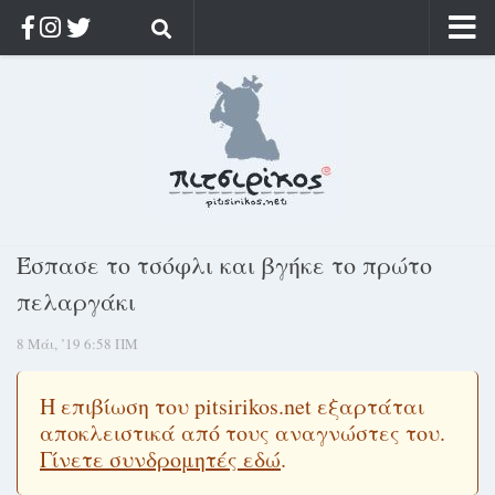
Αρχική
Ποιος;
Αρχείο
Κοσμαγάπητα
Ρίζα & Διάρκεια
Έσπασε το τσόφλι και βγήκε το πρώτο
Στοχασμοί & αποφθέγματα
πελαργάκι
Διαφήμιση
8 Μάι, ’19 6:58 ΠΜ
Γίνετε συνδρομητής
Μόνο για συνδρομητές
Η επιβίωση του pitsirikos.net εξαρτάται
αποκλειστικά από τους αναγνώστες του.
Log in
Γίνετε συνδρομητές εδώ
.