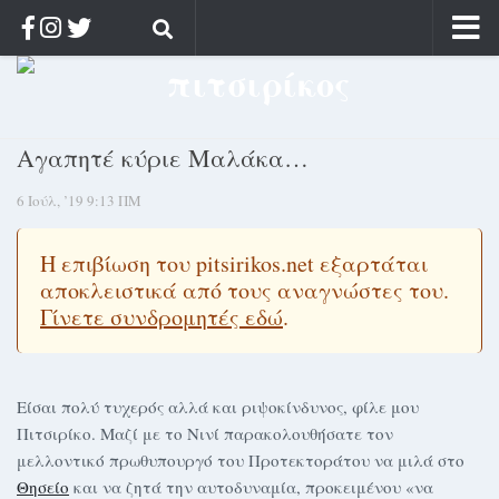
Αρχική
Ποιος;
Αγαπητέ κύριε Mαλάκα…
Αρχείο
6 Ιούλ, ’19 9:13 ΠΜ
Κοσμαγάπητα
Ρίζα & Διάρκεια
Η επιβίωση του pitsirikos.net εξαρτάται
Στοχασμοί & αποφθέγματα
αποκλειστικά από τους αναγνώστες του.
Διαφήμιση
Γίνετε συνδρομητές εδώ
.
Γίνετε συνδρομητής
Μόνο για συνδρομητές
Είσαι πολύ τυχερός αλλά και ριψοκίνδυνος, φίλε μου
Πιτσιρίκο. Μαζί με το Νινί παρακολουθήσατε τον
Log in
μελλοντικό πρωθυπουργό του Προτεκτοράτου να μιλά στο
Θησείο
και να ζητά την αυτοδυναμία, προκειμένου «να