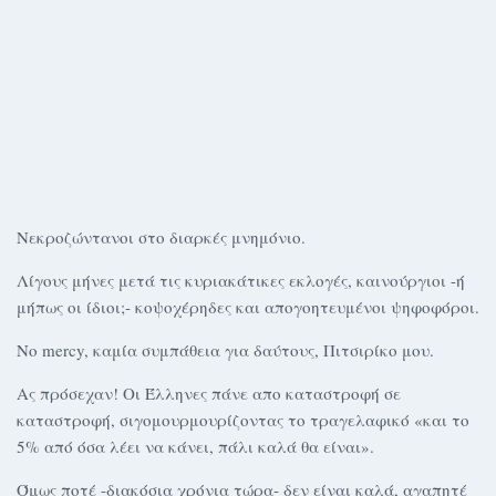
Νεκροζώντανοι στο διαρκές μνημόνιο.
Λίγους μήνες μετά τις κυριακάτικες εκλογές, καινούργιοι -ή
μήπως οι ίδιοι;- κοψοχέρηδες και απογοητευμένοι ψηφοφόροι.
No mercy, καμία συμπάθεια για δαύτους, Πιτσιρίκο μου.
Ας πρόσεχαν! Οι Έλληνες πάνε απο καταστροφή σε
καταστροφή, σιγομουρμουρίζοντας το τραγελαφικό «και το
5% από όσα λέει να κάνει, πάλι καλά θα είναι».
Όμως ποτέ -διακόσια χρόνια τώρα- δεν είναι καλά, αγαπητέ