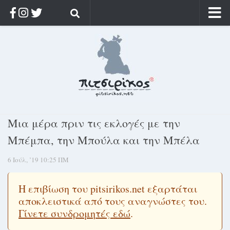
Αρχική
Ποιος;
Αρχείο
Κοσμαγάπητα
Ρίζα & Διάρκεια
Μια μέρα πριν τις εκλογές με την
Στοχασμοί & αποφθέγματα
Μπέμπα, την Μπούλα και την Μπέλα
Διαφήμιση
6 Ιούλ, ’19 10:25 ΠΜ
Γίνετε συνδρομητής
Μόνο για συνδρομητές
Η επιβίωση του pitsirikos.net εξαρτάται
αποκλειστικά από τους αναγνώστες του.
Log in
Γίνετε συνδρομητές εδώ
.