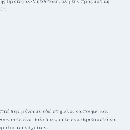
σης Ερντογάν-Μητσοτάκη, όλη την πραγματική
ίπ.
επτά περιμένουμε εδώ στημένοι να πούμε, και
έχουν ούτε ένα σαλεπάκι, ούτε ένα σιροπιαστό να
χάριστα τουλάχιστον…