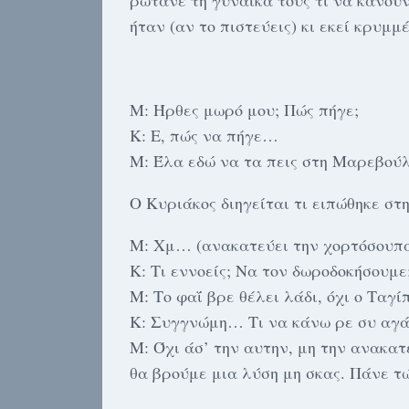
ρώτανε τη γυναίκα τους τι να κάνου
ήταν (αν το πιστεύεις) κι εκεί κρυμ
Μ: Ήρθες μωρό μου; Πώς πήγε;
Κ: Ε, πώς να πήγε…
Μ: Έλα εδώ να τα πεις στη Μαρεβούλ
Ο Κυριάκος διηγείται τι ειπώθηκε στ
Μ: Χμ… (ανακατεύει την χορτόσουπα
Κ: Τι εννοείς; Να τον δωροδοκήσουμε
Μ: Το φαΐ βρε θέλει λάδι, όχι ο Ταγί
Κ: Συγγνώμη… Τι να κάνω ρε συ αγά
Μ: Όχι άσ’ την αυτην, μη την ανακα
θα βρούμε μια λύση μη σκας. Πάνε τ