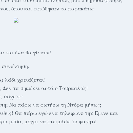
νε σε όλα τα θέματα. Ό φίλος μου ο δημοσιογράφος
μένος, όπου και ειπώθηκαν τα παρακάτω:
α και όλα θα γίνουν!
η συνάντηση.
) λάδι χρειάζεται!
; Δεν τα σηκώνει αυτά ο Τουρκαλάς!
π, άσχετε!
πη; Να πάρω να ρωτήσω τη Ντόρα μήπως;
τεύεις! Θα πάρω εγώ ένα τηλέφωνο την Εμινέ και
ώρα μέσα, μέχρι να ετοιμάσω το φαγητό.