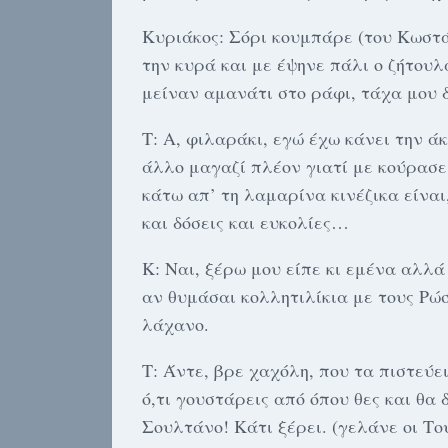
Κυριάκος: Σόρι κουμπάρε (του Κωστά
την κυρά και με έψηνε πάλι ο ζήτου
μείναν αμανάτι στο ράφι, τάχα μου 
Τ: Α, φιλαράκι, εγώ έχω κάνει την ά
άλλο μαγαζί πλέον γιατί με κούρασε 
κάτω απ’ τη λαμαρίνα κινέζικα είναι
και δόσεις και ευκολίες…
Κ: Ναι, ξέρω μου είπε κι εμένα αλλά
αν θυμάσαι κολλητιλίκια με τους Ρώσ
λάχανο.
Τ: Άντε, βρε χαχόλη, που τα πιστεύε
ό,τι γουστάρεις από όπου θες και θα 
Σουλτάνο! Κάτι ξέρει. (γελάνε οι Το