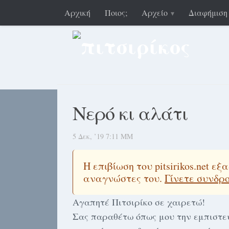
Αρχική
Ποιος;
Αρχείο
Διαφήμιση
Νερό κι αλάτι
5 Δεκ, ’19 7:11 ΜΜ
Η επιβίωση του pitsirikos.net 
αναγνώστες του.
Γίνετε συνδρ
Αγαπητέ Πιτσιρίκο σε χαιρετώ!
Σας παραθέτω όπως μου την εμπιστεύ