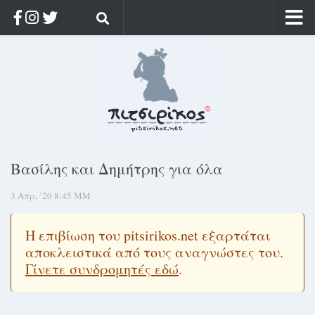
Αρχική
Ποιος;
Αρχείο
Κοσμαγάπητα
Ρίζα & Διάρκεια
Βασίλης και Δημήτρης για όλα
Στοχασμοί & αποφθέγματα
3 Απρ, ’20 8:45 ΜΜ
Διαφήμιση
Γίνετε συνδρομητής
Η επιβίωση του pitsirikos.net εξαρτάται
Μόνο για συνδρομητές
αποκλειστικά από τους αναγνώστες του.
Γίνετε συνδρομητές εδώ
.
Log in