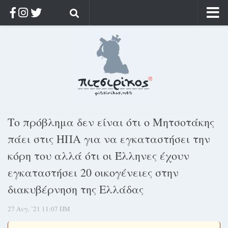
Αρχική
Ποιος;
Αρχείο
Κοσμαγάπητα
Ρίζα & Διάρκεια
Το πρόβλημα δεν είναι ότι ο Μητσοτάκης
Στοχασμοί & αποφθέγματα
πάει στις ΗΠΑ για να εγκαταστήσει την
Διαφήμιση
κόρη του αλλά ότι οι Έλληνες έχουν
Γίνετε συνδρομητής
εγκαταστήσει 20 οικογένειες στην
Μόνο για συνδρομητές
διακυβέρνηση της Ελλάδας
Log in
27 Αυγ, ’21 11:07 ΠΜ