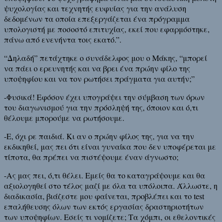
ψυχολογίας και τεχνητής ευφυίας για την ανάλυση
δεδομένων τα οποία επεξεργάζεται ένα πρόγραμμα
υπολογιστή με ποσοστό επιτυχίας, εκεί που εφαρμόστηκε,
πάνω από ενενήντα τοις εκατό.”.
“Δηλαδή” πετάχτηκε ο συνάδελφος μου ο Μάκης, “μπορεί
να πάει ο ερευνητής και να βρει ένα πρώην φίλο της
υποψηφίου και να τον ρωτήσει πράγματα για αυτήν;”
-Φυσικά! Εφόσον έχει υπογράψει την σύμβαση των όρων
του διαγωνισμού για την πρόσληψή της, όποιον και ό,τι
θέλουμε μπορούμε να ρωτήσουμε.
-Ε, όχι ρε παιδιά. Κι αν ο πρώην φίλος της, για να την
εκδικηθεί, μας πει ότι είναι γυναίκα που δεν υποφέρεται με
τίποτα, θα πρέπει να πιστέψουμε έναν άγνωστο;
-Ας μας πει, ό,τι θέλει. Εμείς θα το καταγράψουμε και θα
αξιολογηθεί στο τέλος μαζί με όλα τα υπόλοιπα. Άλλωστε, η
διαδικασία, βιάζεστε μου φαίνεται, προβλέπει και το test
επαλήθευσης όλων των εκτός εργασίας δραστηριοτήτων
των υποψηφίων. Εσείς τι νομίζετε; Τα χόμπι, οι εθελοντικές