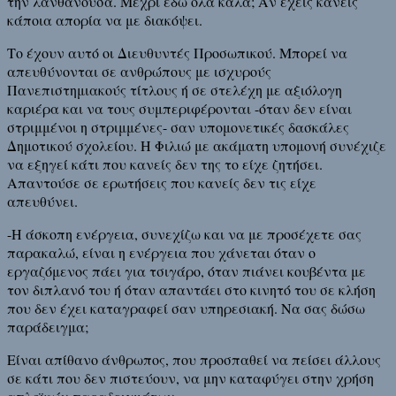
την λανθάνουσα. Μέχρι εδώ όλα καλά; Αν έχεις κανείς
κάποια απορία να με διακόψει.
Το έχουν αυτό οι Διευθυντές Προσωπικού. Μπορεί να
απευθύνονται σε ανθρώπους με ισχυρούς
Πανεπιστημιακούς τίτλους ή σε στελέχη με αξιόλογη
καριέρα και να τους συμπεριφέρονται -όταν δεν είναι
στριμμένοι η στριμμένες- σαν υπομονετικές δασκάλες
Δημοτικού σχολείου. Η Φιλιώ με ακάματη υπομονή συνέχιζε
να εξηγεί κάτι που κανείς δεν της το είχε ζητήσει.
Απαντούσε σε ερωτήσεις που κανείς δεν τις είχε
απευθύνει.
-Η άσκοπη ενέργεια, συνεχίζω και να με προσέχετε σας
παρακαλώ, είναι η ενέργεια που χάνεται όταν ο
εργαζόμενος πάει για τσιγάρο, όταν πιάνει κουβέντα με
τον διπλανό του ή όταν απαντάει στο κινητό του σε κλήση
που δεν έχει καταγραφεί σαν υπηρεσιακή. Να σας δώσω
παράδειγμα;
Είναι απίθανο άνθρωπος, που προσπαθεί να πείσει άλλους
σε κάτι που δεν πιστεύουν, να μην καταφύγει στην χρήση