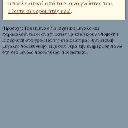
αποκλειστικά από τους αναγνώστες του.
Γίνετε συνδρομητές εδώ
.
(Προσοχή: Το κείμενο είναι σχετικά μεγάλο και
παρακαλούνται οι αναγνώστες να επιδείξουν υπομονή )
Η σύσκεψη στα γραφεία της εταιρείας μας -θυγατρική
μεγάλης πολυεθνικής- είχε σαν θέμα την ενημέρωση πάνω
στη νέα μέθοδο προσλήψεων προσωπικού.