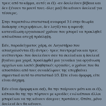
τρεις από το κόμμα, αυτές οι έξι -αν δουλεύουν βέβαια και
δεν ξύνουν το μουvί τους- όλες μαζί θα κάνουν δουλειά για
τέσσερις.
Στην παραπάνω στατιστική αναφορά 3:1 στην θεωρία
διοίκησης επιχειρήσεων, δεν λογίζεται η αφανής
κατανάλωση εργασιακού χρόνου που μπορεί να προκληθεί
από κάποια ατυχή πρόσληψη.
Εάν, παραδείγματος χάρη, σε Λογιστήριο που
απασχολούνται έξι άντρες- τρεις παντρεμένοι και τρεις
ανύπαντροι- που δουλεύουν σαν τα σκυλιά και η δουλειά
βγαίνει μια χαρά, προσληφθεί μια γυναίκα για οργάνωση
αρχείων και λοιπές βοηθητικές εργασίες, ο χρόνος που θα
αποσπάσει από τους συναδέλφους της υπερβαίνει
σημαντικά αυτό το στατιστικό 1/3. Είτε είναι όμορφη, είτε
είναι άσχημη.
Εάν είναι όμορφη και σeξι, θα την παίρνουν μάτι και οι έξι,
κάποιοι θα της την πέφτουν με κρυάδες ενώ κάποιοι άλλοι
μπορεί και να της κάνουν άσεμνες προτάσεις. Οπότε, μόνο
δουλειά δεν θα κάνουν.