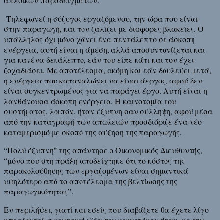
απλοϊκών παραδειγμάτων.
-Τηλεφωνεί η σύζυγος εργαζόμενου, την ώρα που είναι
στην παραγωγή, και τον ζαλίζει με διάφορες βλακείες. Ο
υπάλληλος όχι μόνο χάνει ένα πεντάλεπτο σε άσκοπη
ενέργεια, αυτή είναι η άμεση, αλλά αποσυντονίζεται και
για κανένα δεκάλεπτο, εάν του είπε κάτι και τον έχει
ζοχαδιάσει. Με αποτέλεσμα, ακόμη και εάν δουλεύει μετά,
η ενέργεια που καταναλώνει να είναι άεργος, αφού δεν
είναι συγκεντρωμένος για να παράγει έργο. Αυτή είναι η
λανθάνουσα άσκοπη ενέργεια. Η καινοτομία του
συστήματος, λοιπόν, ήταν έξυπνη σαν σύλληψη, αφού μέσα
από την καταγραφή των απωλειών προσδιόριζε ένα νέο
καταμερισμό με σκοπό της αύξηση της παραγωγής.
“Πολύ έξυπνη” της απάντησε ο Οικονομικός Διευθυντής,
“μόνο που στη πράξη αποδείχτηκε ότι το κόστος της
παρακολούθησης των εργαζομένων είναι σημαντικά
υψηλότερο από το αποτέλεσμα της βελτίωσης της
παραγωγικότητας”.
Εν περιλήψει, γιατί και εσείς που διαβάζετε θα έχετε λίγο
μπερδευτεί, η κεντρική ιδέα του καινοτόμου ήταν, με την