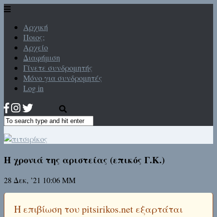
Αρχική
Ποιος;
Αρχείο
Διαφήμιση
Γίνετε συνδρομητής
Μόνο για συνδρομητές
Log in
Η χρονιά της αριστείας (επικός Γ.Κ.)
28 Δεκ, ’21 10:06 ΜΜ
Η επιβίωση του pitsirikos.net εξαρτάται