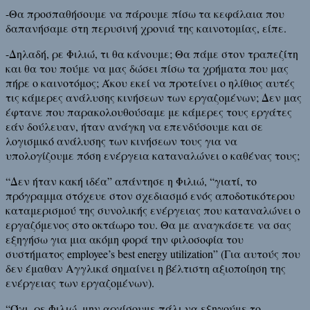
-Θα προσπαθήσουμε να πάρουμε πίσω τα κεφάλαια που
δαπανήσαμε στη περυσινή χρονιά της καινοτομίας, είπε.
-Δηλαδή, ρε Φιλιώ, τι θα κάνουμε; Θα πάμε στον τραπεζίτη
και θα του πούμε να μας δώσει πίσω τα χρήματα που μας
πήρε ο καινοτόμος; Άκου εκεί να προτείνει ο ηλίθιος αυτές
τις κάμερες ανάλυσης κινήσεων των εργαζομένων; Δεν μας
έφτανε που παρακολουθούσαμε με κάμερες τους εργάτες
εάν δούλευαν, ήταν ανάγκη να επενδύσουμε και σε
λογισμικό ανάλυσης των κινήσεων τους για να
υπολογίζουμε πόση ενέργεια καταναλώνει ο καθένας τους;
“Δεν ήταν κακή ιδέα” απάντησε η Φιλιώ, “γιατί, το
πρόγραμμα στόχευε στον σχεδιασμό ενός αποδοτικότερου
καταμερισμού της συνολικής ενέργειας που καταναλώνει ο
εργαζόμενος στο οκτάωρο του. Θα με αναγκάσετε να σας
εξηγήσω για μια ακόμη φορά την φιλοσοφία του
συστήματος employee’s best energy utilization” (Για αυτούς που
δεν έμαθαν Αγγλικά σημαίνει η βέλτιστη αξιοποίηση της
ενέργειας των εργαζομένων).
“Όχι, ρε Φιλιώ, μην αρχίσουμε πάλι να εξηγούμε το