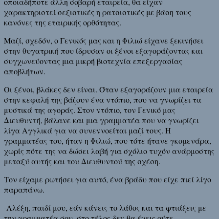
οποιαδήποτε άλλη σοβαρή εταιρεία, θα είχαν
χαρακτηριστεί σεξιστικές η ρατσιστικές με βάση τους
κανόνες της εταιρικής ορθότητας.
Μαζί, σχεδόν, ο Γενικός μας και η Φιλιώ είχανε ξεκινήσει
στην θυγατρική που ίδρυσαν οι ξένοι εξαγοράζοντας και
συγχωνεύοντας μια μικρή βιοτεχνία επεξεργασίας
αποβλήτων.
Οι ξένοι, βλάκες δεν είναι. Όταν εξαγοράζουν μια εταιρεία
στην κεφαλή της βάζουν ένα ντόπιο, που να γνωρίζει τα
μυστικά της αγοράς. Στον ντόπιο, τον Γενικό μας
Διευθυντή, βάλανε και μια γραμματέα που να γνωρίζει
λίγα Αγγλικά για να συνεννοείται μαζί τους. Η
γραμματέας του, ήταν η Φιλιώ, που τότε ήτανε γκομενάρα,
χωρίς πότε της να δώσει λαβή για σχόλιο τυχόν ανάρμοστης
μεταξύ αυτής και του Διευθυντού της σχέση.
Τον είχαμε ρωτήσει για αυτό, ένα βράδυ που είχε πιεί λίγο
παραπάνω.
-Αλέξη, παιδί μου, εάν κάνεις το λάθος και τα φτιάξεις με
την γραμματέα σου, στο τέλος δεν θα έχεις ούτε