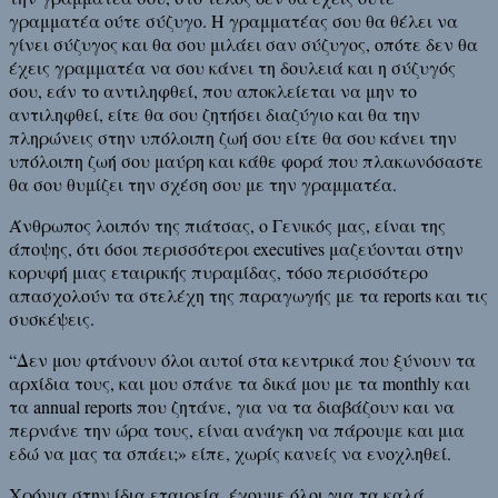
γραμματέα ούτε σύζυγο. H γραμματέας σου θα θέλει να
γίνει σύζυγος και θα σου μιλάει σαν σύζυγος, οπότε δεν θα
έχεις γραμματέα να σου κάνει τη δουλειά και η σύζυγός
σου, εάν το αντιληφθεί, που αποκλείεται να μην το
αντιληφθεί, είτε θα σου ζητήσει διαζύγιο και θα την
πληρώνεις στην υπόλοιπη ζωή σου είτε θα σου κάνει την
υπόλοιπη ζωή σου μαύρη και κάθε φορά που πλακωνόσαστε
θα σου θυμίζει την σχέση σου με την γραμματέα.
Άνθρωπος λοιπόν της πιάτσας, ο Γενικός μας, είναι της
άποψης, ότι όσοι περισσότεροι executives μαζεύονται στην
κορυφή μιας εταιρικής πυραμίδας, τόσο περισσότερο
απασχολούν τα στελέχη της παραγωγής με τα reports και τις
συσκέψεις.
“Δεν μου φτάνουν όλοι αυτοί στα κεντρικά που ξύνουν τα
αρxίδια τους, και μου σπάνε τα δικά μου με τα monthly και
τα annual reports που ζητάνε, για να τα διαβάζουν και να
περνάνε την ώρα τους, είναι ανάγκη να πάρουμε και μια
εδώ να μας τα σπάει;» είπε, χωρίς κανείς να ενοχληθεί.
Χρόνια στην ίδια εταιρεία, έχουμε όλοι για τα καλά