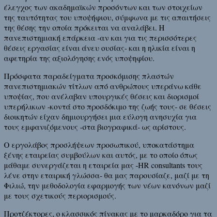
έλεγχος των ακαδημαϊκών προσόντων και των στοιχείων
της ταυτότητας του υποψήφιου, σύμφωνα με τις απαιτήσεις
της θέσης την οποία πρόκειται να αναλάβει. Η
πανεπιστημιακή επάρκεια -αν και για τις περισσότερες
θέσεις εργασίας είναι άνευ ουσίας- και η ηλικία είναι η
αφετηρία της αξιολόγησης ενός υποψηφίου.
Πρόσφατα παραδείγματα προσκόμισης πλαστών
πανεπιστημιακών τίτλων από ανθρώπους υπεράνω κάθε
υποψίας, που ανέλαβαν υπουργικές θέσεις και διορισμοί
υπερήλικων -κοντά στο προσδόκιμο της ζωής τους- σε θέσεις
διοικητών είχαν δημιουργήσει μια εύλογη ανησυχία για
τους εμφανιζόμενους -στα βιογραφικά- ως αρίστους.
Ο εργολάβος προσλήψεων προσωπικού, υποκατάστημα
ξένης εταιρείας συμβούλων και αυτός, με το οποίο όπως
μάθαμε συνεργάζεται η εταιρεία μας -HR consultants τους
λένε στην εταιρική γλώσσα- θα μας παρουσίαζε, μαζί με τη
Φιλιώ, την μεθοδολογία εφαρμογής των νέων κανόνων μαζί
με τους σχετικούς περιορισμούς.
Προτζέκτορες, ο κλασσικός πίνακας με το μαρκαδόρο για τα