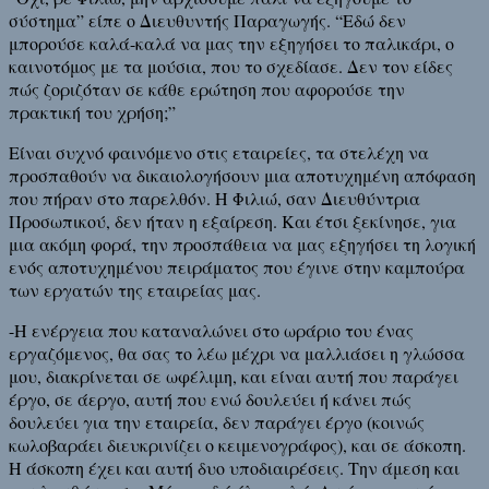
σύστημα” είπε ο Διευθυντής Παραγωγής. “Εδώ δεν
μπορούσε καλά-καλά να μας την εξηγήσει το παλικάρι, ο
καινοτόμος με τα μούσια, που το σχεδίασε. Δεν τον είδες
πώς ζοριζόταν σε κάθε ερώτηση που αφορούσε την
πρακτική του χρήση;”
Είναι συχνό φαινόμενο στις εταιρείες, τα στελέχη να
προσπαθούν να δικαιολογήσουν μια αποτυχημένη απόφαση
που πήραν στο παρελθόν. Η Φιλιώ, σαν Διευθύντρια
Προσωπικού, δεν ήταν η εξαίρεση. Και έτσι ξεκίνησε, για
μια ακόμη φορά, την προσπάθεια να μας εξηγήσει τη λογική
ενός αποτυχημένου πειράματος που έγινε στην καμπούρα
των εργατών της εταιρείας μας.
-Η ενέργεια που καταναλώνει στο ωράριο του ένας
εργαζόμενος, θα σας το λέω μέχρι να μαλλιάσει η γλώσσα
μου, διακρίνεται σε ωφέλιμη, και είναι αυτή που παράγει
έργο, σε άεργο, αυτή που ενώ δουλεύει ή κάνει πώς
δουλεύει για την εταιρεία, δεν παράγει έργο (κοινώς
κωλοβαράει διευκρινίζει ο κειμενογράφος), και σε άσκοπη.
Η άσκοπη έχει και αυτή δυο υποδιαιρέσεις. Την άμεση και