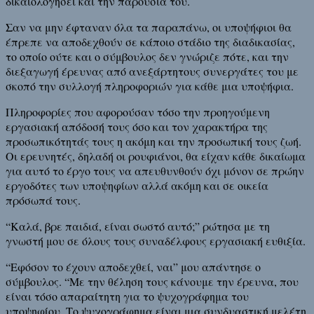
δικαιολογήσει και την παρουσία του.
Σαν να μην έφταναν όλα τα παραπάνω, οι υποψήφιοι θα
έπρεπε να αποδεχθούν σε κάποιο στάδιο της διαδικασίας,
το οποίο ούτε και ο σύμβουλος δεν γνώριζε πότε, και την
διεξαγωγή έρευνας από ανεξάρτητους συνεργάτες του με
σκοπό την συλλογή πληροφοριών για κάθε μια υποψήφια.
Πληροφορίες που αφορούσαν τόσο την προηγούμενη
εργασιακή απόδοσή τους όσο και τον χαρακτήρα της
προσωπικότητάς τους η ακόμη και την προσωπική τους ζωή.
Οι ερευνητές, δηλαδή οι ρουφιάνοι, θα είχαν κάθε δικαίωμα
για αυτό το έργο τους να απευθυνθούν όχι μόνον σε πρώην
εργοδότες των υποψηφίων αλλά ακόμη και σε οικεία
πρόσωπά τους.
“Καλά, βρε παιδιά, είναι σωστό αυτό;” ρώτησα με τη
γνωστή μου σε όλους τους συναδέλφους εργασιακή ευθιξία.
“Εφόσον το έχουν αποδεχθεί, ναι” μου απάντησε ο
σύμβουλος. “Με την θέληση τους κάνουμε την έρευνα, που
είναι τόσο απαραίτητη για το ψυχογράφημα του
υποψηφίου. Το ψυχογράφημα είναι μια συνδυαστική μελέτη