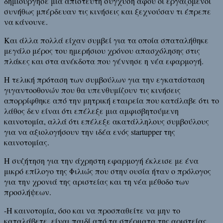
δημιούργησε μια απίστευτη σύγχυση αφού οι εργαζόμενοι
συνήθως μπέρδευαν τις κινήσεις και ξεχνούσαν τι έπρεπε
να κάνουνε.
Και άλλα πολλά είχαν συμβεί για τα οποία σπαταλήθηκε
μεγάλο μέρος του ημερήσιου χρόνου απασχόλησης στις
πλάκες και στα ανέκδοτα που γέννησε η νέα εφαρμογή.
Η τελική πρόταση των συμβούλων για την εγκατάσταση
γιγαντοοθονών που θα υπενθυμίζουν τις κινήσεις
απορρίφθηκε από την μητρική εταιρεία που κατάλαβε ότι το
λάθος δεν είναι ότι επέλεξε μια αμφισβητούμενη
καινοτομία, αλλά ότι επέλεξε ακατάλληλους συμβούλους
για να αξιολογήσουν την ιδέα ενός startupper της
καινοτομίας.
Η συζήτηση για την άχρηστη εφαρμογή έκλεισε με ένα
μικρό επίλογο της Φιλιώς που στην ουσία ήταν ο πρόλογος
για την χρονιά της αριστείας και τη νέα μέθοδο των
προσλήψεων.
-Η καινοτομία, όσο και να προσπαθείτε να μην το
καταλάβετε, είναι παιδί από τα σπέρματα της αριστείας.