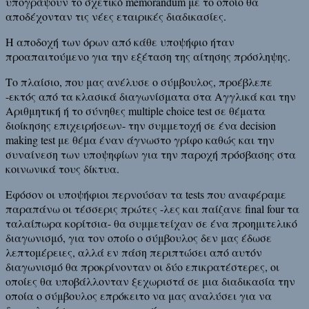
υπογράψουν το σχετικό memorandum με το οποίο θα
αποδέχονταν τις νέες εταιρικές διαδικασίες.
Η αποδοχή των όρων από κάθε υποψήφιο ήταν
προαπαιτούμενο για την εξέταση της αίτησης πρόσληψης.
Το πλαίσιο, που μας ανέλυσε ο σύμβουλος, προέβλεπε
-εκτός από τα κλασικά διαγωνίσματα στα Αγγλικά και την
Αριθμητική ή το σύνηθες multiple choice test σε θέματα
διοίκησης επιχειρήσεων- την συμμετοχή σε ένα decision
making test με θέμα έναν άγνωστο γρίφο καθώς και την
συναίνεση των υποψηφίων για την παροχή πρόσβασης στα
κοινωνικά τους δίκτυα.
Εφόσον οι υποψήφιοι περνούσαν τα tests που αναφέραμε
παραπάνω οι τέσσερις πρώτες -λες και παίζανε final four τα
ταλαίπωρα κορίτσια- θα συμμετείχαν σε ένα προημιτελικό
διαγωνισμό, για τον οποίο ο σύμβουλος δεν μας έδωσε
λεπτομέρειες, αλλά εν πάση περιπτώσει από αυτόν
διαγωνισμό θα προκρίνονταν οι δύο επικρατέστερες, οι
οποίες θα υποβάλλονταν ξεχωριστά σε μια διαδικασία την
οποία ο σύμβουλος επρόκειτο να μας αναλύσει για να