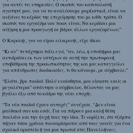
για αυτές τις υπηρεσίες. Ο σκοπός του καπιταλιστή
αγαπητέ μου, για να το αναλύσουμε μαρξιστικά, είναι να
αυξάνει το κέρδος της επιχείρησης του με κάθε τρόπο. Ο
σκοπός του εργαζόμενου ποιος είναι; Να κερδίσει μια
αύξηση η μια προαγωγή σε βάρος άλλων εργαζομένων;”
Ο Καρολής, για να είμαι ειλικρινής, είχε δίκιο.
“Κι αν” πετάχτηκα πάλι εγώ, “αν, λέω, η υποψήφια μας
αντιδράσει εκ των υστέρων σε αυτή την πρωτοφανή
υποβάθμιση της προσωπικότητας της και μας καταγγείλει
για απάνθρωπες διαδικασίες, τι θα κάνουμε, ρε σύμβουλε;”
“Ελάτε, βρε παιδιά. Πολύ ευαίσθητοι, μου είσαστε εσείς οι
μεγαλύτεροι” απάντησε ο σύμβουλος, θέλοντας να μας
βγάλει έξω από το κάδρο της νέας εποχής.
“Τα νέα παιδιά έχουν αντοχές” συνέχισε. “Δεν είναι
μαλθακά σαν και εσάς. Για να πάρουν μια καλή θέση
πουλάνε και την ψυχή τους την ίδια. Τι νομίζετε, ότι τζάμπα
πήγαν τόσα χρόνια πουσαρίσματος από τους γονείς για ένα
σχολικό αριστείο ή για μια πρωτιά στις Πανελλήνιες;