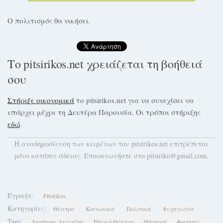
Ο πολιτισμός θα νικήσει.
Το pitsirikos.net χρειάζεται τη βοήθειά
σου
Στήριξε οικονομικά
το pitsirikos.net για να συνεχίσει να
υπάρχει μέχρι τη Δευτέρα Παρουσία. Οι τρόποι στήριξης
εδώ
.
H αναδημοσίευση των κειμένων του pitsirikos.net επιτρέπεται
μόνο κατόπιν άδειας. Επικοινωνήστε στο pitsiriko@gmail.com.
Έγραψε:
Pitsirikos
Κατηγορίες:
Θέατρο
Κοινωνικά
Πολιτικά
Ψυχαγωγία
Tags:
Δημήτρης Λιγνάδης
Εθνικό Θέατρο
Ηθοποιοί
Φοιτητές