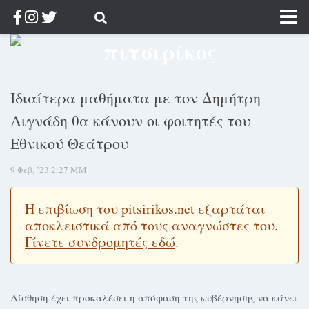
Αρχική
Ποιος;
Ιδιαίτερα μαθήματα με τον Δημήτρη
Αρχείο
Λιγνάδη θα κάνουν οι φοιτητές του
Κοσμαγάπητα
Εθνικού Θεάτρου
Ρίζα & Διάρκεια
9 Φεβ, ’23 2:27 ΜΜ
Στοχασμοί & αποφθέγματα
Διαφήμιση
Η επιβίωση του pitsirikos.net εξαρτάται
Γίνετε συνδρομητής
αποκλειστικά από τους αναγνώστες του.
Γίνετε συνδρομητές εδώ
.
Μόνο για συνδρομητές
Log in
Αίσθηση έχει προκαλέσει η απόφαση της κυβέρνησης να κάνει