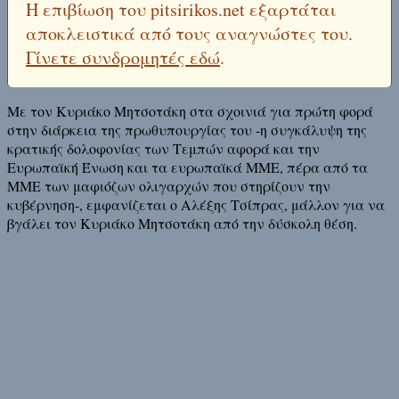
Η επιβίωση του pitsirikos.net εξαρτάται
αποκλειστικά από τους αναγνώστες του.
Γίνετε συνδρομητές εδώ
.
Με τον Κυριάκο Μητσοτάκη στα σχοινιά για πρώτη φορά
στην διάρκεια της πρωθυπουργίας του -η συγκάλυψη της
κρατικής δολοφονίας των Τεμπών αφορά και την
Ευρωπαϊκή Ένωση και τα ευρωπαϊκά ΜΜΕ, πέρα από τα
ΜΜΕ των μαφιόζων ολιγαρχών που στηρίζουν την
κυβέρνηση-, εμφανίζεται ο Αλέξης Τσίπρας, μάλλον για να
βγάλει τον Κυριάκο Μητσοτάκη από την δύσκολη θέση.