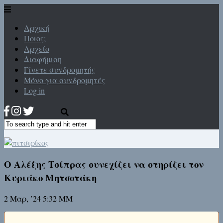
Αρχική
Ποιος;
Αρχείο
Διαφήμιση
Γίνετε συνδρομητής
Μόνο για συνδρομητές
Log in
Ο Αλέξης Τσίπρας συνεχίζει να στηρίζει τον
Κυριάκο Μητσοτάκη
2 Μαρ, ’24 5:32 ΜΜ