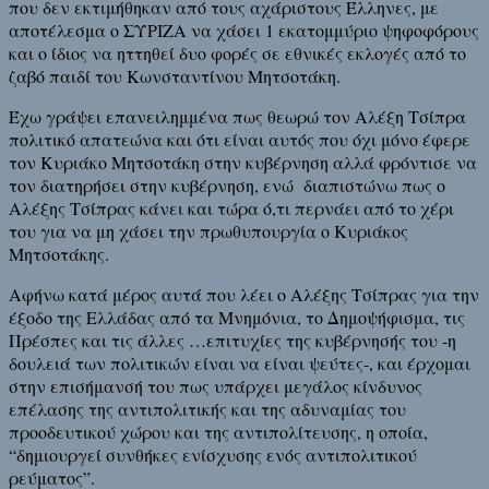
που δεν εκτιμήθηκαν από τους αχάριστους Έλληνες, με
αποτέλεσμα ο ΣΥΡΙΖΑ να χάσει 1 εκατομμύριο ψηφοφόρους
και ο ίδιος να ηττηθεί δυο φορές σε εθνικές εκλογές από το
ζαβό παιδί του Κωνσταντίνου Μητσοτάκη.
Έχω γράψει επανειλημμένα πως θεωρώ τον Αλέξη Τσίπρα
πολιτικό απατεώνα και ότι είναι αυτός που όχι μόνο έφερε
τον Κυριάκο Μητσοτάκη στην κυβέρνηση αλλά φρόντισε να
τον διατηρήσει στην κυβέρνηση, ενώ διαπιστώνω πως ο
Αλέξης Τσίπρας κάνει και τώρα ό,τι περνάει από το χέρι
του για να μη χάσει την πρωθυπουργία ο Κυριάκος
Μητσοτάκης.
Αφήνω κατά μέρος αυτά που λέει ο Αλέξης Τσίπρας για την
έξοδο της Ελλάδας από τα Μνημόνια, το Δημοψήφισμα, τις
Πρέσπες και τις άλλες …επιτυχίες της κυβέρνησής του -η
δουλειά των πολιτικών είναι να είναι ψεύτες-, και έρχομαι
στην επισήμανσή του πως υπάρχει μεγάλος κίνδυνος
επέλασης της αντιπολιτικής και της αδυναμίας του
προοδευτικού χώρου και της αντιπολίτευσης, η οποία,
“δημιουργεί συνθήκες ενίσχυσης ενός αντιπολιτικού
ρεύματος”.