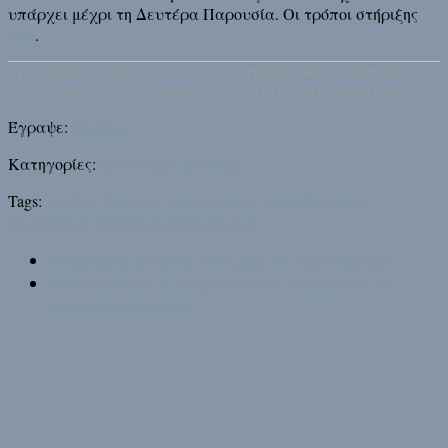
υπάρχει μέχρι τη Δευτέρα Παρουσία. Οι τρόποι στήριξης
εδώ
.
H αναδημοσίευση των κειμένων του pitsirikos.net επιτρέπεται μόνο
κατόπιν άδειας. Επικοινωνήστε στο pitsiriko@gmail.com.
Έγραψε:
Pitsirikos
Κατηγορίες:
Κοινωνικά
Πολιτικά
Tags:
Αλέξης Τσίπρας
Αντιπολιτική
Αποχή
Κυριάκος
Μητσοτάκης
Στέφανος Κασσελάκης
Next story
Η Ορσία στη λαϊκή της Καλλιδρομίου
Previous story
Η Σταματίνα και ο πιτσιρίκος σε
εγκεφαλοπλημμύρα