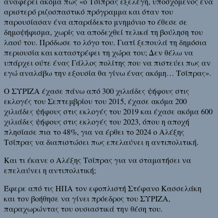
αναφέρει ακόμα πως «ο Τσίπρας εξελέγη, υποσχόμενος ένα
αριστερό ριζοσπαστικό πρόγραμμα και όταν του
παρουσίασαν ένα απαράδεκτο μνημόνιο το έθεσε σε
δημοψήφισμα, χωρίς να αποδεχθεί τελικά τη βούληση του
λαού του. Πρόδωσε το λόγο του. Γιατί ξεπουλά τη δημόσια
περιουσία και καταστρέφει τη χώρα του; Δεν θέλω να
υπάρχει ούτε ένας Γάλλος πολίτης που να πιστεύει πως αν
εγώ αναλάβω την εξουσία θα γίνω ένας ακόμη… Τσίπρας».
Ο ΣΥΡΙΖΑ έχασε πάνω από 300 χιλιάδες ψήφους στις
εκλογές του Σεπτεμβρίου του 2015, έχασε ακόμα 200
χιλιάδες ψήφους στις εκλογές του 2019 και έχασε ακόμα 600
χιλιάδες ψήφους στις εκλογές του 2023, όπου η αποχή
πλησίασε πια το 48%, για να έρθει το 2024 ο Αλέξης
Τσίπρας να διαπιστώσει πως επελαύνει η αντιπολιτική.
Και τι έκανε ο Αλέξης Τσίπρας για να σταματήσει να
επελαύνει η αντιπολιτική;
Έφερε από τις ΗΠΑ τον εφοπλιστή Στέφανο Κασσελάκη
και τον βοήθησε να γίνει πρόεδρος του ΣΥΡΙΖΑ,
παραχωρώντας του ουσιαστικά την θέση του.