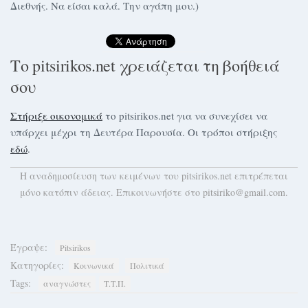
Διεθνής. Να είσαι καλά. Την αγάπη μου.)
Το pitsirikos.net χρειάζεται τη βοήθειά
σου
Στήριξε οικονομικά
το pitsirikos.net για να συνεχίσει να
υπάρχει μέχρι τη Δευτέρα Παρουσία. Οι τρόποι στήριξης
εδώ
.
H αναδημοσίευση των κειμένων του pitsirikos.net επιτρέπεται
μόνο κατόπιν άδειας. Επικοινωνήστε στο pitsiriko@gmail.com.
Έγραψε:
Pitsirikos
Κατηγορίες:
Κοινωνικά
Πολιτικά
Tags:
αναγνώστες
Τ.Τ.Π.