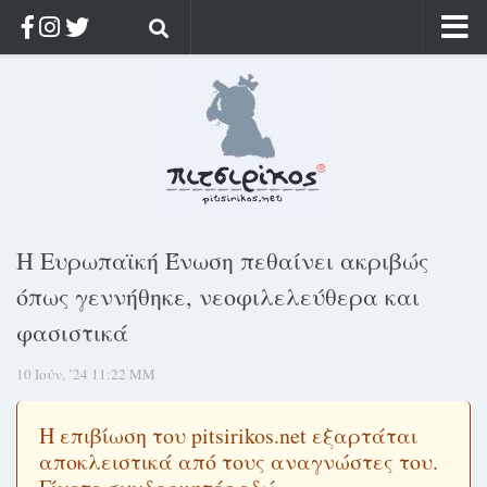
Αρχική
Ποιος;
Αρχείο
Κοσμαγάπητα
Ρίζα & Διάρκεια
Η Ευρωπαϊκή Ένωση πεθαίνει ακριβώς
Στοχασμοί & αποφθέγματα
όπως γεννήθηκε, νεοφιλελεύθερα και
Διαφήμιση
φασιστικά
Γίνετε συνδρομητής
10 Ιούν, ’24 11:22 ΜΜ
Μόνο για συνδρομητές
Log in
Η επιβίωση του pitsirikos.net εξαρτάται
αποκλειστικά από τους αναγνώστες του.