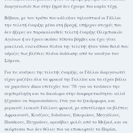
διοργανωτών πως στην ξηρά δεν έχουμε πια καμία τύχη.
Βέβαια, με τον τρόπο που κάλυψαν τηλεοπτικά οι Γάλλοι
την τελετή έναρξης μέσα στη βροχή, υπήρχαν στιγμές που
δεν ήξερες αν παρακολουθείς τελετή έναρξης Ολυμπιακών
Αγώνων ή αν έχουν σκάσει τίποτα βόμβες και έχει γίνει
μακελειό, ενώ κάποια πλάνα της τελετής ήταν τόσο θολά που
νόμιζες πως βλέπεις πλάνα διάσωσης από το ναυάγιο του
Σάμινα.
Για τις ανάγκες της τελετής έναρξης, οι Γάλλοι διοργανωτές
είχαν μαζέψει όλα τα φρικιά της Γαλλίας και τα είχαν βάλει
να χορεύουν disco επιτυχίες του ’70 -για να τονίσουν την
συμπερίληψη και το δικαίωμα στην διαφορετικότητα- αλλά
ξέχασαν να παρουσιάσουν, έτσι για το ξεκάρφωμα, και
μερικούς λευκούς Γάλλους φρικιά, με αποτέλεσμα να βλέπεις
Αφρικανούς, Κινέζους, Ινδιάνους, Εσκιμώους, Μογγόλους,
Πασόκους, Πυγμαίους, ορεσίβιες φυλές από το Μεξικό, και να
σκέφτεσαι πως δεν θέλεις πια να επισκεφτείς το Παρίσι,