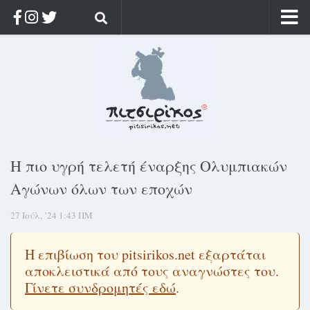
Αρχική
Ποιος;
Αρχείο
Κοσμαγάπητα
Ρίζα & Διάρκεια
Η πιο υγρή τελετή έναρξης Ολυμπιακών
Στοχασμοί & αποφθέγματα
Αγώνων όλων των εποχών
Διαφήμιση
27 Ιούλ, ’24 1:43 ΠΜ
Γίνετε συνδρομητής
Μόνο για συνδρομητές
Η επιβίωση του pitsirikos.net εξαρτάται
αποκλειστικά από τους αναγνώστες του.
Log in
Γίνετε συνδρομητές εδώ
.