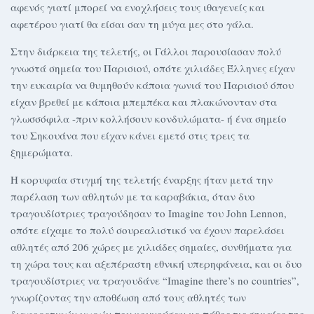
αφενός γιατί μπορεί να ενοχλήσεις τους ιθαγενείς και
αφετέρου γιατί θα είσαι σαν τη μύγα μες στο γάλα.
Στην διάρκεια της τελετής, οι Γάλλοι παρουσίασαν πολύ
γνωστά σημεία του Παρισιού, οπότε χιλιάδες Έλληνες είχαν
την ευκαιρία να θυμηθούν κάποια γωνιά του Παρισιού όπου
είχαν βρεθεί με κάποια μπεμπέκα και πλακώνονταν στα
γλωσσόφιλα -πριν κολλήσουν κονδυλώματα- ή ένα σημείο
του Σηκουάνα που είχαν κάνει εμετό στις τρεις τα
ξημερώματα.
Η κορυφαία στιγμή της τελετής έναρξης ήταν μετά την
παρέλαση των αθλητών με τα καραβάκια, όταν δυο
τραγουδίστριες τραγούδησαν το Imagine του John Lennon,
οπότε είχαμε το πολύ σουρεαλιστικό να έχουν παρελάσει
αθλητές από 206 χώρες με χιλιάδες σημαίες, συνθήματα για
τη χώρα τους και αξεπέραστη εθνική υπερηφάνεια, και οι δυο
τραγουδίστριες να τραγουδάνε “Imagine there’s no countries”,
γνωρίζοντας την αποθέωση από τους αθλητές των