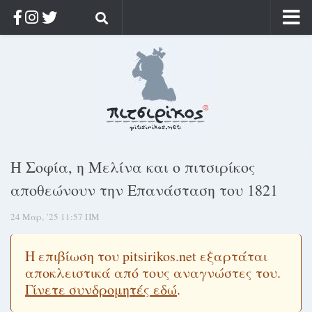
Αρχική
Ποιος;
Αρχείο
Κοσμαγάπητα
Ρίζα & Διάρκεια
Η Σοφία, η Μελίνα και ο πιτσιρίκος
Στοχασμοί & αποφθέγματα
αποθεώνουν την Επανάσταση του 1821
Διαφήμιση
24 Μαρ, ’25 11:57 ΠΜ
Γίνετε συνδρομητής
Μόνο για συνδρομητές
Η επιβίωση του pitsirikos.net εξαρτάται
αποκλειστικά από τους αναγνώστες του.
Log in
Γίνετε συνδρομητές εδώ
.