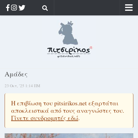
Αρχική
Ποιος;
Αρχείο
Κοσμαγάπητα
Ρίζα & Διάρκεια
Αμάδες
Στοχασμοί & αποφθέγματα
23 Οκτ, ’25 1:14 ΠΜ
Διαφήμιση
Γίνετε συνδρομητής
Η επιβίωση του pitsirikos.net εξαρτάται
Μόνο για συνδρομητές
αποκλειστικά από τους αναγνώστες του.
Γίνετε συνδρομητές εδώ
.
Log in