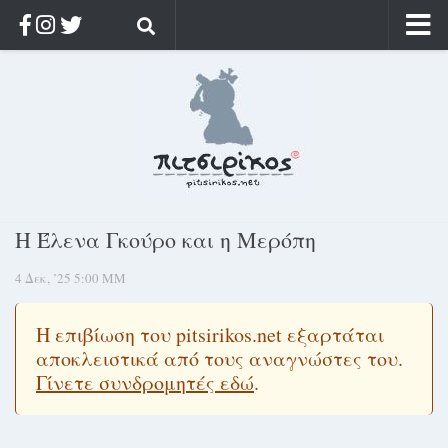
Αρχική
Ποιος;
Αρχείο
Κοσμαγάπητα
Ρίζα & Διάρκεια
Η Έλενα Γκούρο και η Μερόπη
Στοχασμοί & αποφθέγματα
4 Δεκ, ’25 5:00 ΜΜ
Διαφήμιση
Γίνετε συνδρομητής
Η επιβίωση του pitsirikos.net εξαρτάται
Μόνο για συνδρομητές
αποκλειστικά από τους αναγνώστες του.
Γίνετε συνδρομητές εδώ
.
Log in