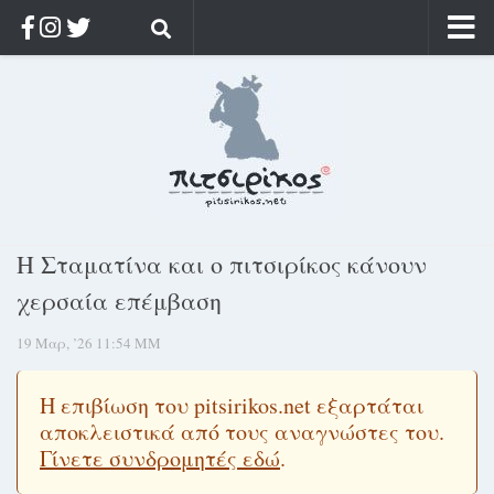
Αρχική
Ποιος;
Αρχείο
Κοσμαγάπητα
Ρίζα & Διάρκεια
Η Σταματίνα και ο πιτσιρίκος κάνουν
Στοχασμοί & αποφθέγματα
χερσαία επέμβαση
Διαφήμιση
19 Μαρ, ’26 11:54 ΜΜ
Γίνετε συνδρομητής
Μόνο για συνδρομητές
Η επιβίωση του pitsirikos.net εξαρτάται
αποκλειστικά από τους αναγνώστες του.
Log in
Γίνετε συνδρομητές εδώ
.