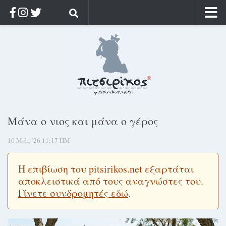
Αρχική
Ποιος;
Αρχείο
Κοσμαγάπητα
Ρίζα & Διάρκεια
Μάνα ο νιος και μάνα ο γέρος
Στοχασμοί & αποφθέγματα
10 Μάι, ’26 11:17 ΠΜ
Διαφήμιση
Γίνετε συνδρομητής
Η επιβίωση του pitsirikos.net εξαρτάται
Μόνο για συνδρομητές
αποκλειστικά από τους αναγνώστες του.
Γίνετε συνδρομητές εδώ
.
Log in