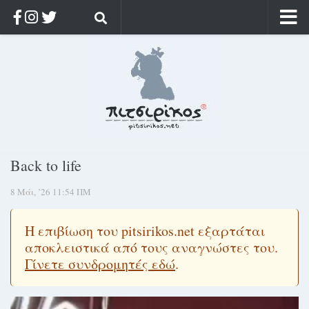
Αρχική
Ποιος;
Αρχείο
Κοσμαγάπητα
Ρίζα & Διάρκεια
Back to life
Στοχασμοί & αποφθέγματα
8 Μάι, ’26 11:54 ΠΜ
Διαφήμιση
Γίνετε συνδρομητής
Η επιβίωση του pitsirikos.net εξαρτάται
Μόνο για συνδρομητές
αποκλειστικά από τους αναγνώστες του.
Γίνετε συνδρομητές εδώ
.
Log in
Πρόγραμμα