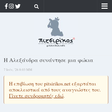
Αρχική
Ποιος;
Αρχείο
Κοσμαγάπητα
Ρίζα & Διάρκεια
Η Αλεξάνδρα συνάντησε μια φώκια
Στοχασμοί & αποφθέγματα
7 Ιούν, ’26 8:03 ΜΜ
Διαφήμιση
Γίνετε συνδρομητής
Η επιβίωση του pitsirikos.net εξαρτάται
Μόνο για συνδρομητές
αποκλειστικά από τους αναγνώστες του.
Γίνετε συνδρομητές εδώ
.
Log in