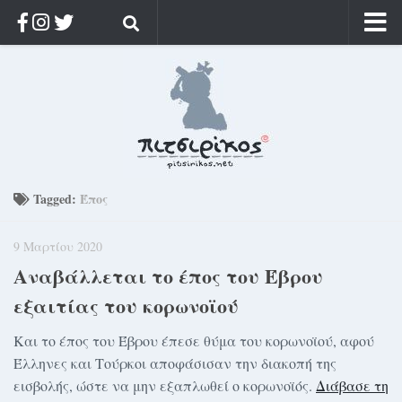
Αρχική
Ποιος;
Αρχείο
Κοσμαγάπητα
Ρίζα & Διάρκεια
Tagged:
Έπος
Στοχασμοί & αποφθέγματα
9 Μαρτίου 2020
Διαφήμιση
Αναβάλλεται το έπος του Έβρου
Γίνετε συνδρομητής
εξαιτίας του κορωνοϊού
Μόνο για συνδρομητές
Και το έπος του Έβρου έπεσε θύμα του κορωνοϊού, αφού
Log in
Έλληνες και Τούρκοι αποφάσισαν την διακοπή της
εισβολής, ώστε να μην εξαπλωθεί ο κορωνοϊός.
Διάβασε τη