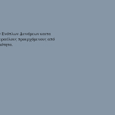
ων Ενόπλων Δυνάμεων καιτα
 πυραύλους προερχόμενους από
θιότητα.
Διάβασε τη συνέχεια