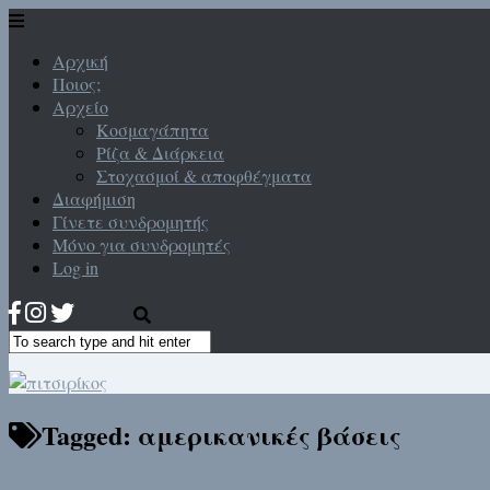
Αρχική
Ποιος;
Αρχείο
Κοσμαγάπητα
Ρίζα & Διάρκεια
Στοχασμοί & αποφθέγματα
Διαφήμιση
Γίνετε συνδρομητής
Μόνο για συνδρομητές
Log in
Tagged:
αμερικανικές βάσεις