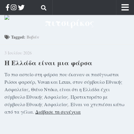
Αρχική
Ποιος;
Tagged:
Βοβάν
Αρχείο
3 Ιουλίου 2026
Κοσμαγάπητα
Η Ελλάδα είναι μια φάρσα
Ρίζα & Διάρκεια
Στοχασμοί & αποφθέγματα
Το πιο αστείο στη φάρσα που έκαναν οι πασίγνωστοι
Ρώσοι φαρσέρ, Vovan και Lexus, στον σύμβουλο Εθνικής
Διαφήμιση
Ασφαλείας, Θάνο Ντόκο, είναι ότι η Ελλάδα έχει
Γίνετε συνδρομητής
σύμβουλο Εθνικής Ασφαλείας. Προτεκτοράτο με
σύμβουλο Εθνικής Ασφαλείας. Είναι να χτυπιέσαι κάτω
Μόνο για συνδρομητές
από τα γέλια.
Διάβασε τη συνέχεια
Log in