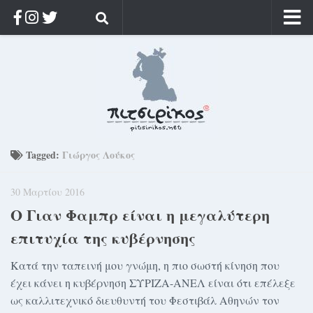
Αρχική
Ποιος;
Αρχείο
Κοσμαγάπητα
Ρίζα & Διάρκεια
Tagged:
Γιώργος Λούκος
Στοχασμοί & αποφθέγματα
30 Μαρτίου 2016
Διαφήμιση
Ο Γιαν Φαμπρ είναι η μεγαλύτερη
Γίνετε συνδρομητής
επιτυχία της κυβέρνησης
Μόνο για συνδρομητές
Κατά την ταπεινή μου γνώμη, η πιο σωστή κίνηση που
Log in
έχει κάνει η κυβέρνηση ΣΥΡΙΖΑ-ΑΝΕΛ είναι ότι επέλεξε
ως καλλιτεχνικό διευθυντή του Φεστιβάλ Αθηνών τον