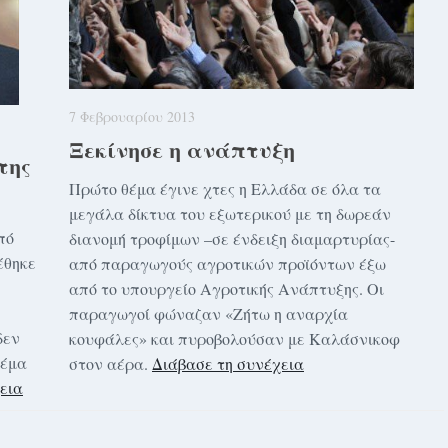
7 Φεβρουαρίου 2013
Ξεκίνησε η ανάπτυξη
της
Πρώτο θέμα έγινε χτες η Ελλάδα σε όλα τα
μεγάλα δίκτυα του εξωτερικού με τη δωρεάν
πό
διανομή τροφίμων –σε ένδειξη διαμαρτυρίας-
έθηκε
από παραγωγούς αγροτικών προϊόντων έξω
από το υπουργείο Αγροτικής Ανάπτυξης. Οι
παραγωγοί φώναζαν «Ζήτω η αναρχία
δεν
κουφάλες» και πυροβολούσαν με Καλάσνικοφ
ψέμα
στον αέρα.
Διάβασε τη συνέχεια
εια