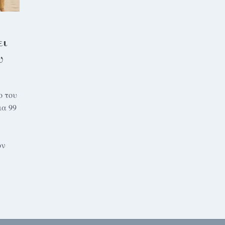
ει
υ
ο του
ια 99
ον