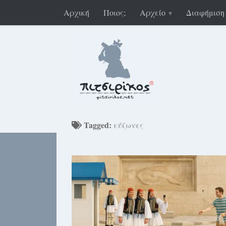
Αρχική
Ποιος;
Αρχείο
Διαφήμιση
Tagged:
εύζωνες