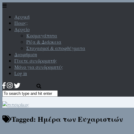
Αρχική
Ποιος;
Αρχείο
Κοσμαγάπητα
Ρίζα & Διάρκεια
Στοχασμοί & αποφθέγματα
Διαφήμιση
Γίνετε συνδρομητής
Μόνο για συνδρομητές
Log in
Tagged:
Ημέρα των Ευχαριστιών