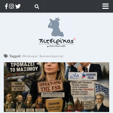
Αρχική
Ποιος;
Αρχείο
Κοσμαγάπητα
Ρίζα & Διάρκεια
Tagged:
Θεόδωρος Κολοκοτρώνης
Στοχασμοί & αποφθέγματα
Διαφήμιση
Γίνετε συνδρομητής
Μόνο για συνδρομητές
Log in