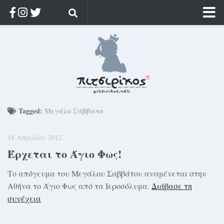
Αρχική
Ποιος;
Αρχείο
Κοσμαγάπητα
Ρίζα & Διάρκεια
Tagged:
Μεγάλο Σάββατο
Στοχασμοί & αποφθέγματα
14 Απριλίου 2012
Διαφήμιση
Έρχεται το Άγιο Φως!
Γίνετε συνδρομητής
Το απόγευμα του Μεγάλου Σαββάτου αναμένεται στην
Μόνο για συνδρομητές
Αθήνα το Άγιο Φως από τα Ιεροσόλυμα.
Διάβασε τη
Log in
συνέχεια