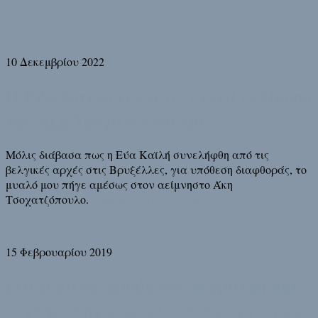
10 Δεκεμβρίου 2022
Η Εύα Καϊλή είναι η γλυκιά εκδίκηση
του Άκη Τσοχατζόπουλου
Μόλις διάβασα πως η Εύα Καϊλή συνελήφθη από τις
βελγικές αρχές στις Βρυξέλλες, για υπόθεση διαφθοράς, το
μυαλό μου πήγε αμέσως στον αείμνηστο Άκη
Τσοχατζόπουλο.
Διάβασε τη συνέχεια
15 Φεβρουαρίου 2019
Γιατί κατηγορούν τον Μωραΐτη που
δέχτηκε την καρέκλα που κυνηγούν κι