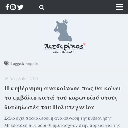
Αρχική
Ποιος;
Αρχείο
Κοσμαγάπητα
Ρίζα & Διάρκεια
Tagged:
πορεία
Στοχασμοί & αποφθέγματα
16 Νοεμβρίου 2020
Διαφήμιση
Η κυβέρνηση ανακοίνωσε πως θα κάνει
Γίνετε συνδρομητής
το εμβόλιο κατά του κορωνοϊού στους
Μόνο για συνδρομητές
διαδηλωτές του Πολυτεχνείου
Log in
Σάλο έχει προκαλέσει η ανακοίνωση της κυβέρνησης
Μητσοτάκη πως όσοι συμμετάσχουν στην πορεία για την