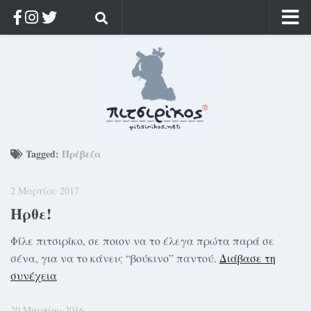
Αρχική
Ποιος;
Αρχείο
Κοσμαγάπητα
Ρίζα & Διάρκεια
Tagged:
Πρέβεζα
Στοχασμοί & αποφθέγματα
2 Μαρτίου 2017
Διαφήμιση
Ήρθε!
Γίνετε συνδρομητής
Φίλε πιτσιρίκο, σε ποιον να το έλεγα πρώτα παρά σε
Μόνο για συνδρομητές
σένα, για να το κάνεις “βούκινο” παντού.
Διάβασε τη
Log in
συνέχεια
20 Μαρτίου 2016