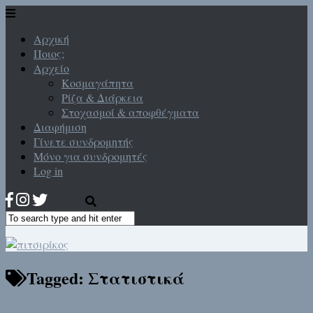
Αρχική
Ποιος;
Αρχείο
Κοσμαγάπητα
Ρίζα & Διάρκεια
Στοχασμοί & αποφθέγματα
Διαφήμιση
Γίνετε συνδρομητής
Μόνο για συνδρομητές
Log in
Tagged:
Στατιστικά