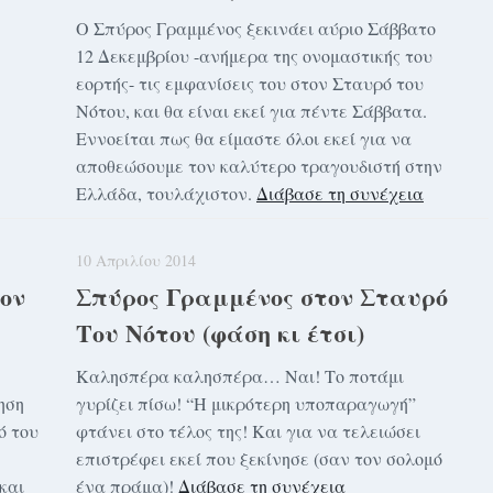
Ο Σπύρος Γραμμένος ξεκινάει αύριο Σάββατο
12 Δεκεμβρίου -ανήμερα της ονομαστικής του
εορτής- τις εμφανίσεις του στον Σταυρό του
Νότου, και θα είναι εκεί για πέντε Σάββατα.
Εννοείται πως θα είμαστε όλοι εκεί για να
αποθεώσουμε τον καλύτερο τραγουδιστή στην
Ελλάδα, τουλάχιστον.
Διάβασε τη συνέχεια
10 Απριλίου 2014
ον
Σπύρος Γραμμένος στον Σταυρό
Του Νότου (φάση κι έτσι)
Καλησπέρα καλησπέρα… Ναι! Το ποτάμι
ηση
γυρίζει πίσω! “Η μικρότερη υποπαραγωγή”
ό του
φτάνει στο τέλος της! Και για να τελειώσει
επιστρέφει εκεί που ξεκίνησε (σαν τον σολομό
και
ένα πράμα)!
Διάβασε τη συνέχεια