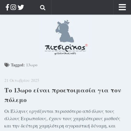
Αρχική
Ποιος;
Αρχείο
Κοσμαγάπητα
Ρίζα & Διάρκεια
Tagged:
13ωρο
Στοχασμοί & αποφθέγματα
21 Οκτωβρίου 2025
Διαφήμιση
Το 13ωρο είναι προετοιμασία για τον
Γίνετε συνδρομητής
πόλεμο
Μόνο για συνδρομητές
Οι Έλληνες εργάζονται περισσότερο από όλους τους
Log in
άλλους Ευρωπαίους, έχουν τους χαμηλότερους μισθούς
και την δεύτερη χαμηλότερη αγοραστική δύναμη, και