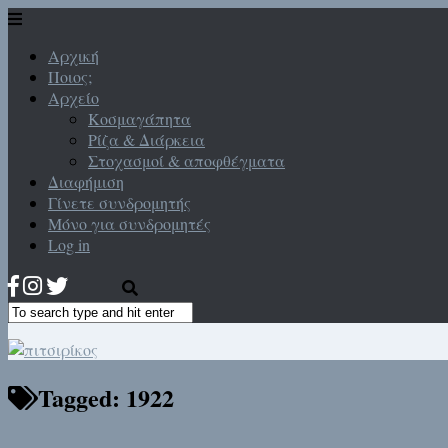
Αρχική
Ποιος;
Αρχείο
Κοσμαγάπητα
Ρίζα & Διάρκεια
Στοχασμοί & αποφθέγματα
Διαφήμιση
Γίνετε συνδρομητής
Μόνο για συνδρομητές
Log in
Tagged:
1922