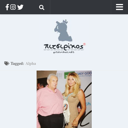
Αρχική
Ποιος;
Αρχείο
Κοσμαγάπητα
Ρίζα & Διάρκεια
Tagged:
Alpha
Στοχασμοί & αποφθέγματα
Διαφήμιση
Γίνετε συνδρομητής
Μόνο για συνδρομητές
Log in