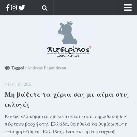
Αρχική
Ποιος;
Αρχείο
Κοσμαγάπητα
Ρίζα & Διάρκεια
Tagged:
Andreas Papandreou
Στοχασμοί & αποφθέγματα
9 Ιουνίου 2026
Διαφήμιση
Μη βάψετε τα χέρια σας με αίμα στις
Γίνετε συνδρομητής
εκλογές
Μόνο για συνδρομητές
Καθώς νέα κόμματα εμφανίζονται και οι δημοσκοπήσεις
Log in
πέφτουν βροχή στην Ελλάδα, θα ήθελα να θυμίσω πως η
επίσημη θέση της Ελλάδας είναι πως η στρατηγική