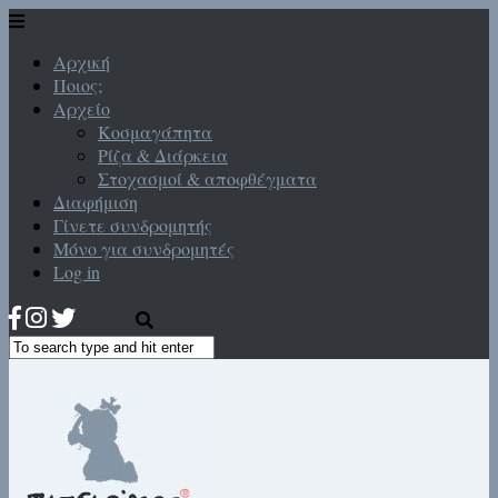
Αρχική
Ποιος;
Αρχείο
Κοσμαγάπητα
Ρίζα & Διάρκεια
Στοχασμοί & αποφθέγματα
Διαφήμιση
Γίνετε συνδρομητής
Μόνο για συνδρομητές
Log in